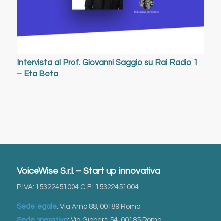
Intervista al Prof. Giovanni Saggio su Rai Radio 1
– Eta Beta
VoiceWise S.r.l. – Start up innovativa
P.IVA: 15322451004 C.F.: 15322451004
Sede legale
: Via Arno 88, 00189 Roma
Sede operativa
: Via Gioberti 54, 00185 Roma