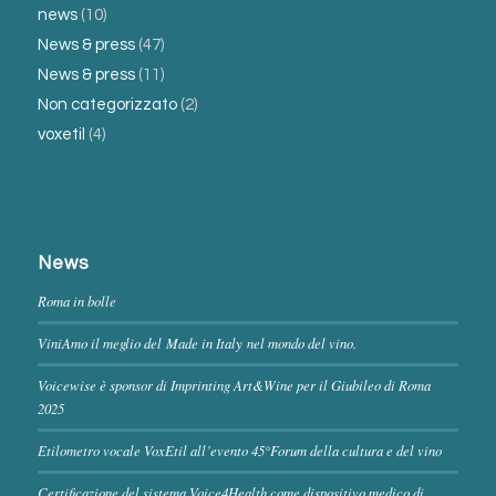
news
(10)
News & press
(47)
News & press
(11)
Non categorizzato
(2)
voxetil
(4)
News
Roma in bolle
ViniAmo il meglio del Made in Italy nel mondo del vino.
Voicewise è sponsor di Imprinting Art&Wine per il Giubileo di Roma
2025
Etilometro vocale VoxEtil all’evento 45°Forum della cultura e del vino
Certificazione del sistema Voice4Health come dispositivo medico di