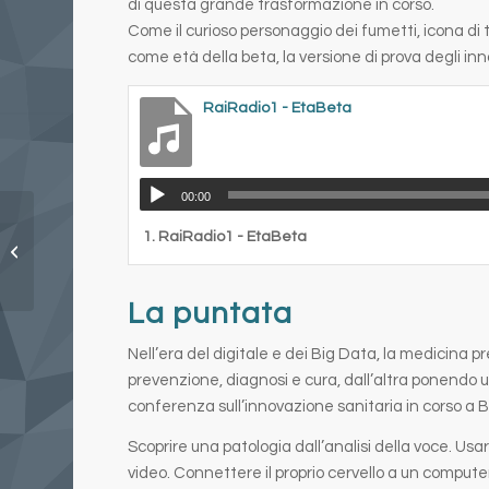
di questa grande trasformazione in corso.
Come il curioso personaggio dei fumetti, icona di
come età della beta, la versione di prova degli inn
RaiRadio1 - EtaBeta
00:00
Copertura video
1.
RaiRadio1 - EtaBeta
integrale del meeting
Italia-Cina a Tor
Vergata
La puntata
Nell’era del digitale e dei Big Data, la medicin
prevenzione, diagnosi e cura, dall’altra ponendo 
conferenza sull’innovazione sanitaria in corso a Be
Scoprire una patologia dall’analisi della voce. Usar
video. Connettere il proprio cervello a un computer