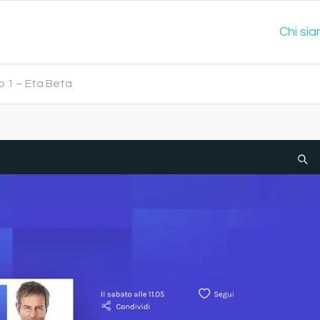
Chi si
io 1 – Eta Beta