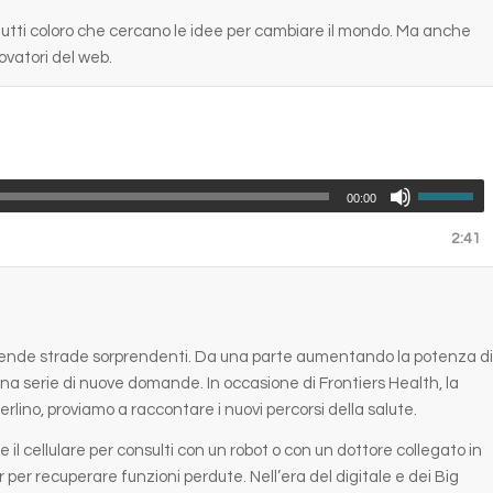
 tutti coloro che cercano le idee per cambiare il mondo. Ma anche
ovatori del web.
00:00
2:41
a prende strade sorprendenti. Da una parte aumentando la potenza d
una serie di nuove domande. In occasione di Frontiers Health, la
rlino, proviamo a raccontare i nuovi percorsi della salute.
e il cellulare per consulti con un robot o con un dottore collegato in
 per recuperare funzioni perdute. Nell’era del digitale e dei Big