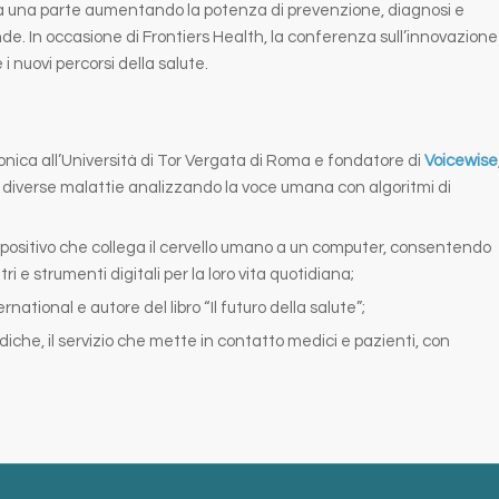
a una parte aumentando la potenza di prevenzione, diagnosi e
de. In occasione di Frontiers Health, la conferenza sull’innovazione
i nuovi percorsi della salute.
nica all’Università di Tor Vergata di Roma e fondatore di
Voicewise
 diverse malattie analizzando la voce umana con algoritmi di
spositivo che collega il cervello umano a un computer, consentendo
ri e strumenti digitali per la loro vita quotidiana;
ational e autore del libro “Il futuro della salute”;
che, il servizio che mette in contatto medici e pazienti, con
.