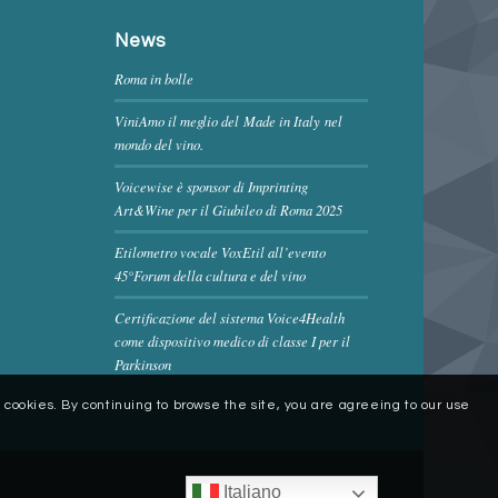
News
Roma in bolle
ViniAmo il meglio del Made in Italy nel
mondo del vino.
Voicewise è sponsor di Imprinting
Art&Wine per il Giubileo di Roma 2025
Etilometro vocale VoxEtil all’evento
45°Forum della cultura e del vino
Certificazione del sistema Voice4Health
come dispositivo medico di classe I per il
Parkinson
es cookies. By continuing to browse the site, you are agreeing to our use
Italiano