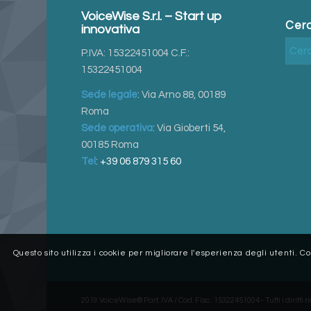
VoiceWise S.r.l. – Start up
Cerc
innovativa
P.IVA: 15322451004 C.F.:
15322451004
Sede legale
: Via Arno 88, 00189
Roma
Sede operativa
: Via Gioberti 54,
00185 Roma
Tel
:
+39 06 879 315 60
Questo sito utilizza i cookie per migliorare l'esperienza degli utenti. C
2019 VoiceWise® Part. IVA / Cod. Fisc.: 15322451004 - Tutti i diritti ri