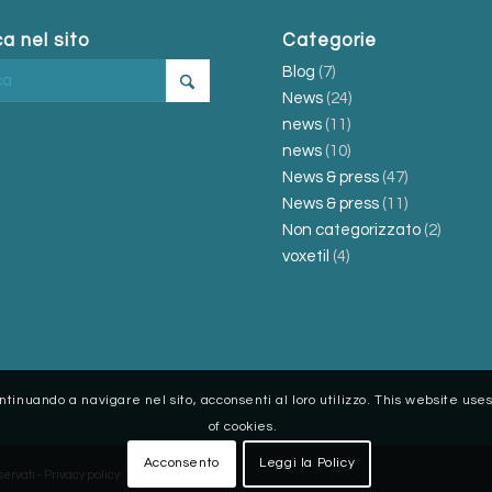
a nel sito
Categorie
Blog
(7)
News
(24)
news
(11)
news
(10)
News & press
(47)
News & press
(11)
Non categorizzato
(2)
voxetil
(4)
ontinuando a navigare nel sito, acconsenti al loro utilizzo. This website us
of cookies.
Acconsento
Leggi la Policy
servati -
Privacy policy