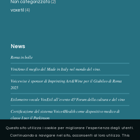
Non categorizzato
(2)
voxetil
(4)
News
Roma in bolle
ViniAmo il meglio del Made in Italy nel mondo del vino.
Voicewise è sponsor di Imprinting Art&Wine per il Giubileo di Roma
2025
Etilometro vocale VoxEtil all’evento 45°Forum della cultura e del vino
Certificazione del sistema Voice4Health come dispositivo medico di
classe I per il Parkinson
Questo sito utilizza i cookie per migliorare l'esperienza degli utenti.
Continuando a navigare nel sito, acconsenti al loro utilizzo. This