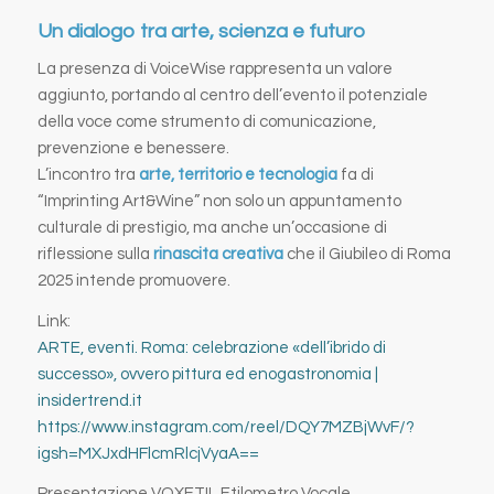
Un dialogo tra arte, scienza e futuro
La presenza di VoiceWise rappresenta un valore
aggiunto, portando al centro dell’evento il potenziale
della voce come strumento di comunicazione,
prevenzione e benessere.
L’incontro tra
arte, territorio e tecnologia
fa di
“Imprinting Art&Wine” non solo un appuntamento
culturale di prestigio, ma anche un’occasione di
riflessione sulla
rinascita creativa
che il Giubileo di Roma
2025 intende promuovere.
Link:
ARTE, eventi. Roma: celebrazione «dell’ibrido di
successo», ovvero pittura ed enogastronomia |
insidertrend.it
https://www.instagram.com/reel/DQY7MZBjWvF/?
igsh=MXJxdHFlcmRlcjVyaA==
Presentazione VOXETIL Etilometro Vocale