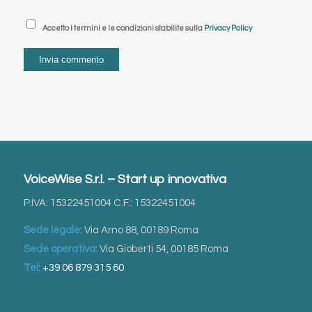
Accetto i termini e le condizioni stabilite sulla
Privacy Policy
VoiceWise S.r.l. – Start up innovativa
P.IVA: 15322451004 C.F.: 15322451004
Sede legale
: Via Arno 88, 00189 Roma
Sede operativa
: Via Gioberti 54, 00185 Roma
Tel
:
+39 06 879 315 60