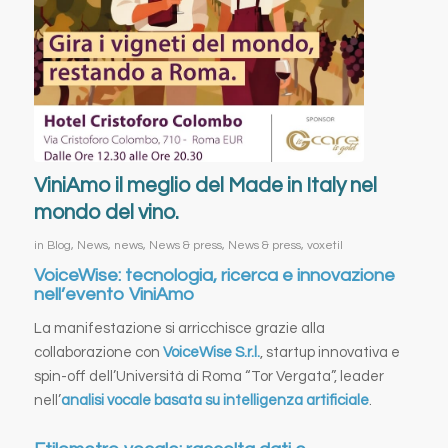
ViniAmo il meglio del Made in Italy nel
mondo del vino.
in
Blog
,
News
,
news
,
News & press
,
News & press
,
voxetil
VoiceWise: tecnologia, ricerca e innovazione
nell’evento ViniAmo
La manifestazione si arricchisce grazie alla
collaborazione con
VoiceWise S.r.l.
, startup innovativa e
spin-off dell’Università di Roma “Tor Vergata”, leader
nell’
analisi vocale basata su intelligenza artificiale
.