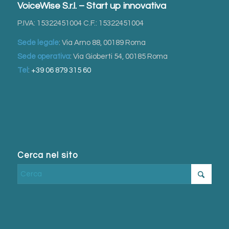
VoiceWise S.r.l. – Start up innovativa
P.IVA: 15322451004 C.F.: 15322451004
Sede legale
: Via Arno 88, 00189 Roma
Sede operativa
: Via Gioberti 54, 00185 Roma
Tel
:
+39 06 879 315 60
Cerca nel sito