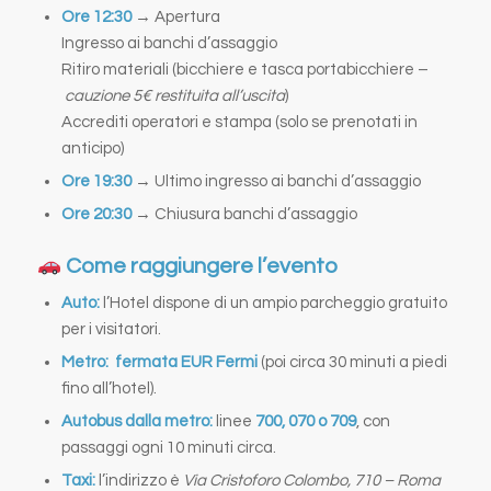
Ore 12:30
→ Apertura
Ingresso ai banchi d’assaggio
Ritiro materiali (bicchiere e tasca portabicchiere –
cauzione 5€ restituita all’uscita
)
Accrediti operatori e stampa (solo se prenotati in
anticipo)
Ore 19:30
→ Ultimo ingresso ai banchi d’assaggio
Ore 20:30
→ Chiusura banchi d’assaggio
Come raggiungere l’evento
Auto:
l’Hotel dispone di un ampio parcheggio gratuito
per i visitatori.
Metro:
fermata EUR Fermi
(poi circa 30 minuti a piedi
fino all’hotel).
Autobus dalla metro:
linee
700, 070 o 709
, con
passaggi ogni 10 minuti circa.
Taxi:
l’indirizzo è
Via Cristoforo Colombo, 710 – Roma