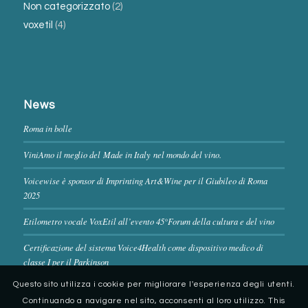
Non categorizzato
(2)
voxetil
(4)
News
Roma in bolle
ViniAmo il meglio del Made in Italy nel mondo del vino.
Voicewise è sponsor di Imprinting Art&Wine per il Giubileo di Roma
2025
Etilometro vocale VoxEtil all’evento 45°Forum della cultura e del vino
Certificazione del sistema Voice4Health come dispositivo medico di
classe I per il Parkinson
Questo sito utilizza i cookie per migliorare l'esperienza degli utenti.
Continuando a navigare nel sito, acconsenti al loro utilizzo. This