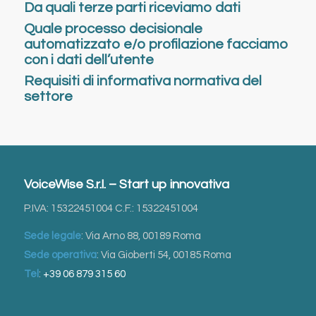
Da quali terze parti riceviamo dati
Quale processo decisionale
automatizzato e/o profilazione facciamo
con i dati dell’utente
Requisiti di informativa normativa del
settore
VoiceWise S.r.l. – Start up innovativa
P.IVA: 15322451004 C.F.: 15322451004
Sede legale
: Via Arno 88, 00189 Roma
Sede operativa
: Via Gioberti 54, 00185 Roma
Tel
:
+39 06 879 315 60