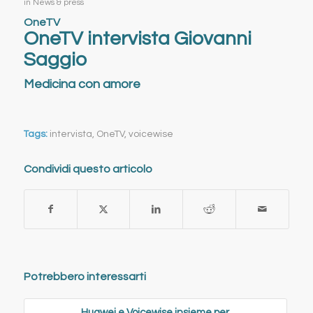
in
News & press
OneTV
OneTV intervista Giovanni
Saggio
Medicina con amore
Tags:
intervista
,
OneTV
,
voicewise
Condividi questo articolo
Potrebbero interessarti
Huawei e Voicewise insieme per