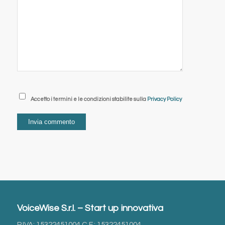
Accetto i termini e le condizioni stabilite sulla
Privacy Policy
VoiceWise S.r.l. – Start up innovativa
P.IVA: 15322451004 C.F.: 15322451004