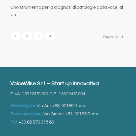
Uno strumento per la diagnosi di patologie dalla voce, al
via…
1
2
3
4
Pagina 3 di 4
VoiceWise S.r.l. – Start up innovativa
P.IVA: 15322451004 C.F.: 15322451004
Sede legale
: Via Arno 88, 00189 Roma
Sede operativa
: Via Gioberti 54, 00185 Roma
Tel
:
+39 06 879 315 60