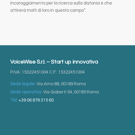
incoraggiamento per la ricerca sulla distonia e che
attirerà molti di loro in questo campo”.
VoiceWise S.r.l. – Start up innovativa
P.IVA: 15322451004 C.F.: 15322451004
Sede legale
: Via Arno 88, 00189 Roma
Sede operativa
: Via Gioberti 54, 00185 Roma
Tel
:
+39 06 879 315 60