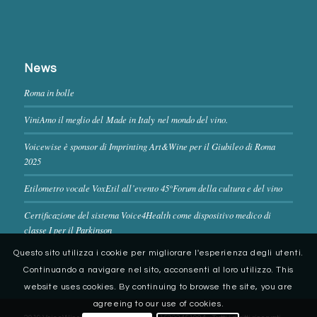
News
Roma in bolle
ViniAmo il meglio del Made in Italy nel mondo del vino.
Voicewise è sponsor di Imprinting Art&Wine per il Giubileo di Roma
2025
Etilometro vocale VoxEtil all’evento 45°Forum della cultura e del vino
Certificazione del sistema Voice4Health come dispositivo medico di
classe I per il Parkinson
Questo sito utilizza i cookie per migliorare l'esperienza degli utenti.
Continuando a navigare nel sito, acconsenti al loro utilizzo. This
website uses cookies. By continuing to browse the site, you are
agreeing to our use of cookies.