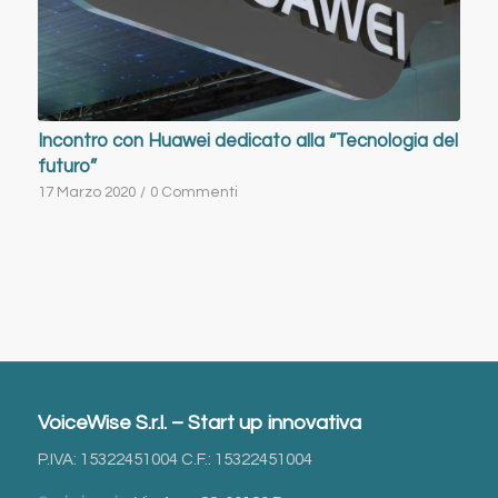
Incontro con Huawei dedicato alla “Tecnologia del
futuro”
17 Marzo 2020
/
0 Commenti
VoiceWise S.r.l. – Start up innovativa
P.IVA: 15322451004 C.F.: 15322451004