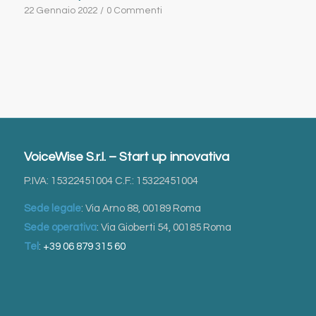
22 Gennaio 2022
/
0 Commenti
VoiceWise S.r.l. – Start up innovativa
P.IVA: 15322451004 C.F.: 15322451004
Sede legale
: Via Arno 88, 00189 Roma
Sede operativa
: Via Gioberti 54, 00185 Roma
Tel
:
+39 06 879 315 60