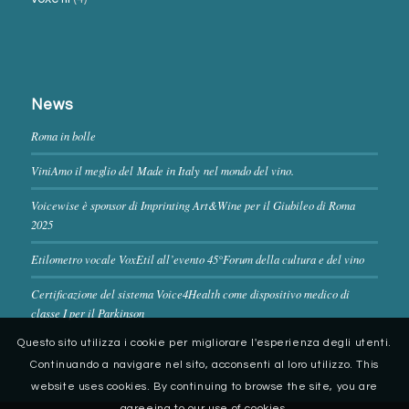
News
Roma in bolle
ViniAmo il meglio del Made in Italy nel mondo del vino.
Voicewise è sponsor di Imprinting Art&Wine per il Giubileo di Roma
2025
Etilometro vocale VoxEtil all’evento 45°Forum della cultura e del vino
Certificazione del sistema Voice4Health come dispositivo medico di
classe I per il Parkinson
Questo sito utilizza i cookie per migliorare l'esperienza degli utenti.
Continuando a navigare nel sito, acconsenti al loro utilizzo. This
website uses cookies. By continuing to browse the site, you are
agreeing to our use of cookies.