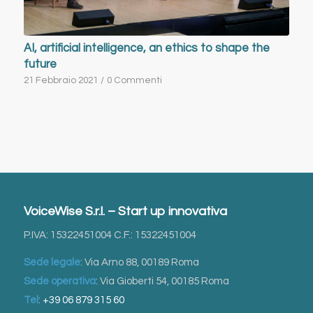
AI, artificial intelligence, an ethics to shape the
future
21 Febbraio 2021
/
0 Commenti
VoiceWise S.r.l. – Start up innovativa
P.IVA: 15322451004 C.F.: 15322451004
Sede legale
: Via Arno 88, 00189 Roma
Sede operativa
: Via Gioberti 54, 00185 Roma
Tel
:
+39 06 879 315 60