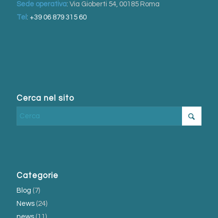
Sede operativa
: Via Gioberti 54, 00185 Roma
Tel
:
+39 06 879 315 60
Cerca nel sito
Categorie
Blog
(7)
News
(24)
news
(11)