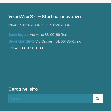
VoiceWise S.r.l. – Start up innovativa
P.IVA: 15322451004 C.F.: 15322451004
Sede legale
: Via Arno 88, 00189 Roma
Sede operativa
: Via Gioberti 54, 00185 Roma
Tel
:
+39 06 879 315 60
Cerca nel sito