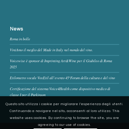
News
Roma in bolle
ViniAmo il meglio del Made in Italy nel mondo del vino.
Voicewise è sponsor di Imprinting Art&Wine per il Giubileo di Roma
2025
Etilometro vocale VoxEtil all’evento 45°Forum della cultura e del vino
Certificazione del sistema Voice4Health come dispositivo medico di
classe I per il Parkinson
Questo sito utilizza i cookie per migliorare l'esperienza degli utenti.
Continuando a navigare nel sito, acconsenti al loro utilizzo. This
website uses cookies. By continuing to browse the site, you are
agreeing to our use of cookies.