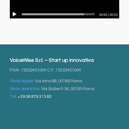
00:00
|
00:23
VoiceWise S.r.l. – Start up innovativa
P.IVA: 15322451004 C.F.: 15322451004
Sede legale
: Via Arno 88, 00189 Roma
Sede operativa
: Via Gioberti 54, 00185 Roma
Tel
:
+39 06 879 315 60