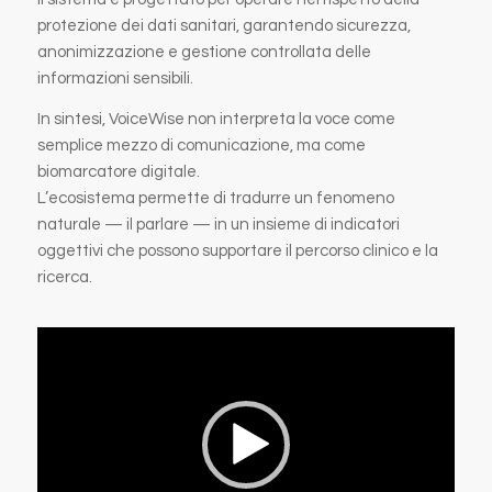
protezione dei dati sanitari, garantendo sicurezza,
anonimizzazione e gestione controllata delle
informazioni sensibili.
In sintesi, VoiceWise non interpreta la voce come
semplice mezzo di comunicazione, ma come
biomarcatore digitale.
L’ecosistema permette di tradurre un fenomeno
naturale — il parlare — in un insieme di indicatori
oggettivi che possono supportare il percorso clinico e la
ricerca.