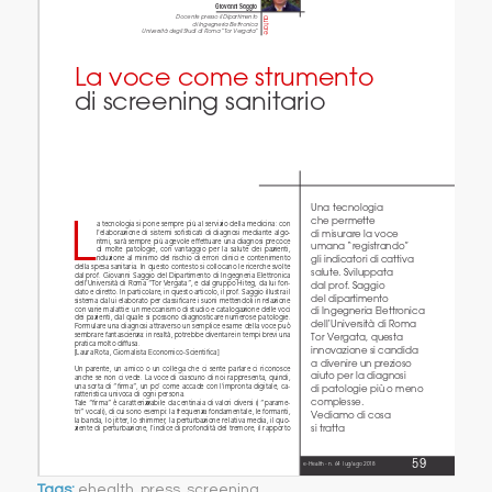
Tags:
ehealth
,
press
,
screening