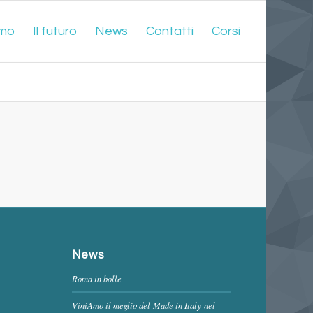
amo
Il futuro
News
Contatti
Corsi
News
Roma in bolle
ViniAmo il meglio del Made in Italy nel