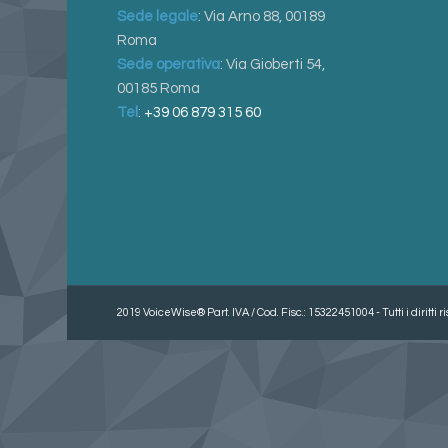
Sede legale
: Via Arno 88, 00189
Roma
Sede operativa
: Via Gioberti 54,
00185 Roma
Tel
:
+39 06 879 315 60
2019 VoiceWise® Part. IVA / Cod. Fisc.: 15322451004 - Tutti i diritti ri