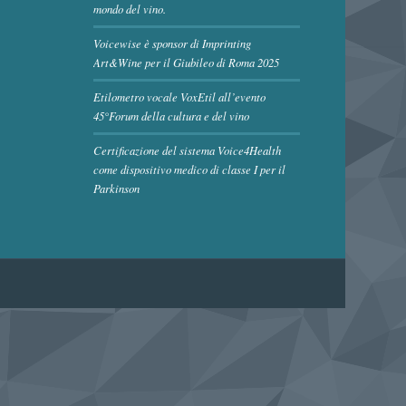
mondo del vino.
Voicewise è sponsor di Imprinting
Art&Wine per il Giubileo di Roma 2025
Etilometro vocale VoxEtil all’evento
45°Forum della cultura e del vino
Certificazione del sistema Voice4Health
come dispositivo medico di classe I per il
Parkinson