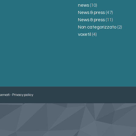
news
(10)
News & press
(47)
News & press
(11)
Non categorizzato
(2)
voxetil
(4)
servati -
Privacy policy