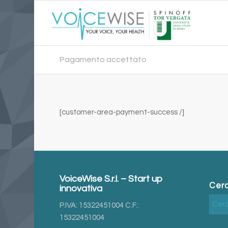
Pagamento accettato
[customer-area-payment-success /]
VoiceWise S.r.l. – Start up
Cerc
innovativa
P.IVA: 15322451004 C.F.:
15322451004