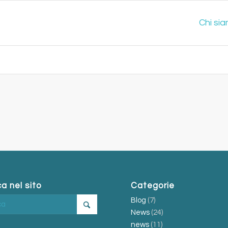
Chi si
a nel sito
Categorie
Blog
(7)
News
(24)
news
(11)