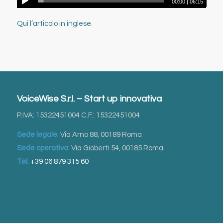
00:00
|
06:15
Qui l’articolo in inglese.
VoiceWise S.r.l. – Start up innovativa
P.IVA: 15322451004 C.F.: 15322451004
Sede legale
: Via Arno 88, 00189 Roma
Sede operativa
: Via Gioberti 54, 00185 Roma
Tel
:
+39 06 879 315 60