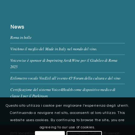
News
Roma in bolle
ViniAmo il meglio del Made in Italy nel mondo del vino.
Voicewise è sponsor di Imprinting Art&Wine per il Giubileo di Roma
2025
Etilometro vocale VoxEtil all’evento 45°Forum della cultura e del vino
Certificazione del sistema Voice4Health come dispositivo medico di
classe I per il Parkinson
Questo sito utilizza i cookie per migliorare l'esperienza degli utenti.
Continuando a navigare nel sito, acconsenti al loro utilizzo. This
website uses cookies. By continuing to browse the site, you are
agreeing to our use of cookies.
2019 VoiceWise® Part. IVA / Cod. Fisc.: 15322451004 - Tutti i diritti riservati -