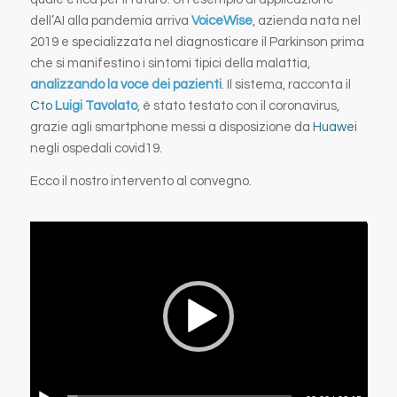
dell’AI alla pandemia arriva
VoiceWise
, azienda nata nel
2019 e specializzata nel diagnosticare il Parkinson prima
che si manifestino i sintomi tipici della malattia,
analizzando la voce dei pazienti
. Il sistema, racconta il
Cto
Luigi Tavolato
, è stato testato con il coronavirus,
grazie agli smartphone messi a disposizione da
Huawei
negli ospedali covid19.
Ecco il nostro intervento al convegno.