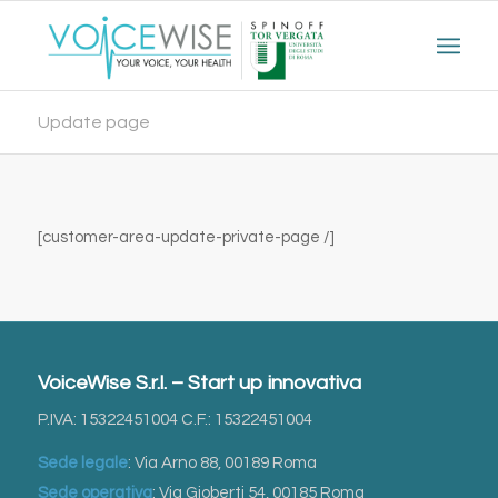
Update page
[customer-area-update-private-page /]
VoiceWise S.r.l. – Start up innovativa
P.IVA: 15322451004 C.F.: 15322451004
Sede legale
: Via Arno 88, 00189 Roma
Sede operativa
: Via Gioberti 54, 00185 Roma